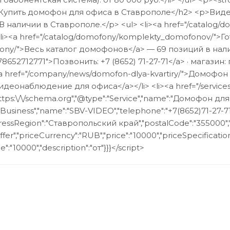
 <h2>Купить домофон для офиса в Ставрополе</h2> <p>В
В наличии в Ставрополе.</p> <ul> <li><a href="/catal
i> <li><a href="/catalog/domofony/komplekty_domofonov/"
fony/">Весь каталог домофонов</a> — 69 позиций в наличи
8652712771">Позвонить: +7 (8652) 71-27-71</a> · магазин: 
<a href="/company/news/domofon-dlya-kvartiry/">Домофон 
Видеонаблюдение для офиса</a></li> <li><a href="/servic
:"https:\/\/schema.org","@type":"Service","name":"Домофон 
siness","name":"SBV-VIDEO","telephone":"+7(8652)71-27-71","
essRegion":"Ставропольский край","postalCode":"355000","
fer","priceCurrency":"RUB","price":"10000","priceSpecification
":"10000","description":"от"}}}</script>