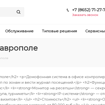
+7 (8652) 71-27-7
Заказать звонок
Обслуживание
Типовые решения
Сервисны
таврополе
ополе
оле</h2> <p>Домофонная система в офисе контролирует
п по зонам и вести журнал посещений.</p> <h2>Функции
/li> <li><strong>Монитор на ресепшн</strong> — секрет
а, турникеты</li> <li><strong>IP-система</strong> — от
зитов</li> </ul> <h2>Стоимость</h2> <ul> <li><strong>О
гоабонентская система): от 80 000 руб.</li> </ul> <p><st