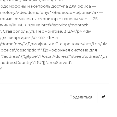
идеодомофоны и контроль доступа для офиса —
og/domofony/videodomofony/">Видеодомофоны</a> —
>Готовые комплекты «монитор + панель»</a> — 25
и</li> </ul> <p><a href="/services/montazh-
г. Ставрополь, ул. Лермонтова, 312А</p> <div
для квартиры</a></li> <li><a
es/domofony/">Домофоны в Ставрополе</a></li> </ul>
для офиса","description":"Домофонная система для
address":{"@type":"PostalAddress","streetAddress":"ул.
addressCountry":"RU"}},"areaServed":
":
Поделиться