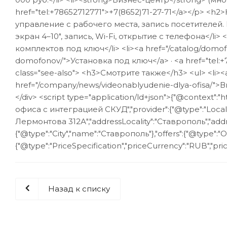
href="tel:+78652712771">+7(8652)71-27-71</a></p>
управление с рабочего места, запись посетителей. 
экран 4–10″, запись, Wi-Fi, открытие с телефона</l
комплектов под ключ</li> <li><a href="/catalog/domo
domofonov/">Установка под ключ</a> · <a href="tel:+7
class="see-also"> <h3>Смотрите также</h3> <ul> <li>
href="/company/news/videonablyudenie-dlya-ofisa/">
</div> <script type="application/ld+json">{"@context"
офиса с интеграцией СКУД","provider":{"@type":"LocalBu
Лермонтова 312А","addressLocality":"Ставрополь","addr
{"@type":"City","name":"Ставрополь"},"offers":{"@type":"Of
{"@type":"PriceSpecification","priceCurrency":"RUB","price
Назад к списку