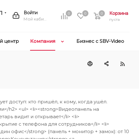
1
Войти
Корзина
0
0
0
Мой кабинет
пуста
й центр
Компания
Бизнес с SBV-Video
 доступ: кто пришёл, к кому, когда ушёл.
</h2> <ul> <li><strong>Видеопанель на
арь видит и открывает</li> <li>
крытие с телефона для сотрудников</li> <li>
дин офис</strong> (панель + монитор + замок): от 10
rong>Консультация:</strong> <a