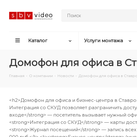
Каталог
Услуги монтажа
Домофон для офиса в С
Главная
-
О компании
-
Новости
-
Домофон для офиса в Ставр
<h2>Домофон для офиса и бизнес-центра в Ставроп
Интеграция со СКУД позволяет разграничить досту
входе</strong> — посетитель вызывает нужный офис<
<strong>Интеграция со СКУД</strong> — карты доступ
<strong>Журнал посещений</strong> — запись всех ви
000 руб.</li> <li><strong>Бизнес-центр</strong> (мно