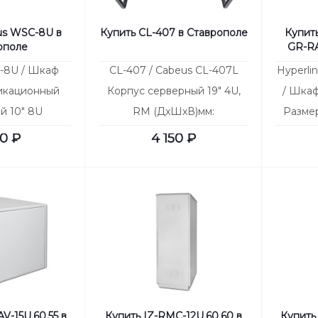
us WSC-8U в
Купить CL-407 в Ставрополе
Купить
ополе
GR-RA
-8U / Шкаф
CL-407 / Cabeus CL-407L
Hyperli
икационный
Корпус cерверный 19" 4U,
/ Шкаф
й 10" 8U
RM (ДxШxВ)мм:
Разме
mm (ШхГхВ)
540x430x177,
(ВхШх
90
₽
4 150
₽
ло (НОВАЯ
3x5.25'+1x3.5'+8x3.5'HDD
V-15U.60.55 в
Купить IZ-RMC-12U.60.60 в
Купить