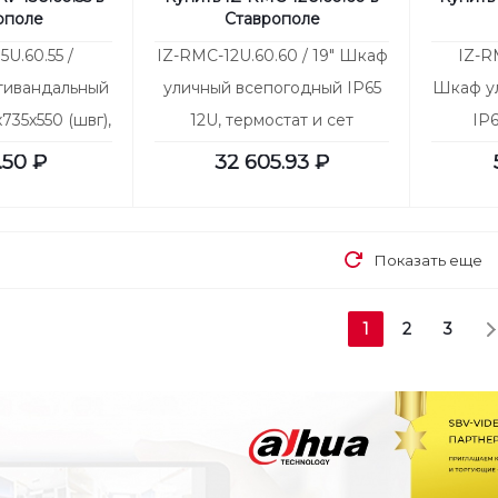
ополе
Ставрополе
U.60.55 /
IZ-RMC-12U.60.60 / 19" Шкаф
IZ-R
тивандальный
уличный всепогодный IP65
Шкаф у
735х550 (швг),
12U, термостат и сет
IP
 петлях
вентиляторов - в комплекте.
габар
.50
₽
32 605.93
₽
Внешние габариты:
660х815х600 ШВГ
Показать еще
1
2
3