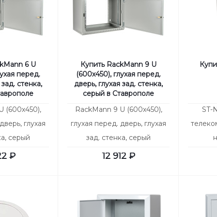
kMann 6 U
Купить RackMann 9 U
Купи
лухая перед.
(600х450), глухая перед.
 зад. стенка,
дверь, глухая зад. стенка,
таврополе
серый в Ставрополе
 (600х450),
RackMann 9 U (600х450),
ST-
дверь, глухая
глухая перед. дверь, глухая
телеко
ка, серый
зад. стенка, серый
22
₽
12 912
₽