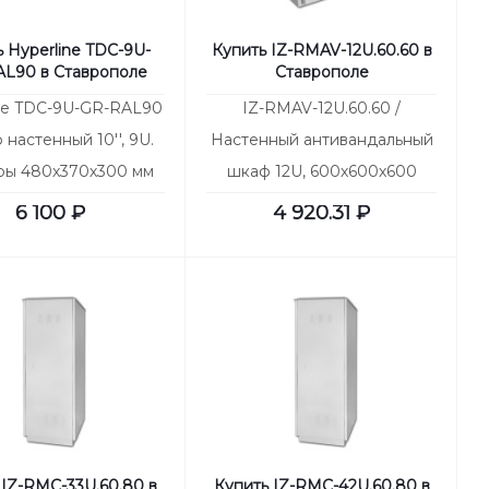
 Hyperline TDC-9U-
Купить IZ-RMAV-12U.60.60 в
L90 в Ставрополе
Ставрополе
ne TDC-9U-GR-RAL90
IZ-RMAV-12U.60.60 /
 настенный 10'', 9U.
Настенный антивандальный
ры 480х370х300 мм
шкаф 12U, 600х600х600
Г), уст. размер 254
(швг), дверь на петлях
6 100
₽
4 920.31
₽
 IZ-RMC-33U.60.80 в
Купить IZ-RMC-42U.60.80 в