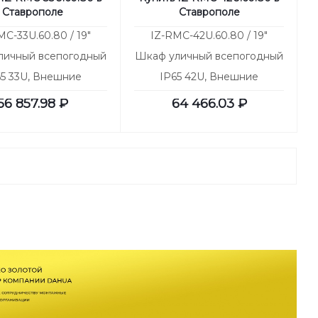
Ставрополе
Ставрополе
MC-33U.60.80 / 19"
IZ-RMC-42U.60.80 / 19"
личный всепогодный
Шкаф уличный всепогодный
65 33U, Внешние
IP65 42U, Внешние
иты: 715х1700х860
габариты: 715х2100х860
56 857.98
₽
64 466.03
₽
ШВГ
ШВГ