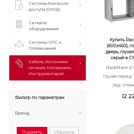
Системы Контроля
доступа (СКУД)
Сетевое
оборудование
Купить Rac
Системы ОПС и
(600х450), г
Оповещения
дверь, глухая
серый в С
Кабель, Источники
RackMann 6 U
питания, Материалы,
Инструментарий
глухая перед. 
зад. стен
12 2
Фильтр по параметрам
Бренд
Сбросить