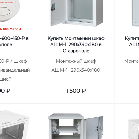
-600-450-Р в
Купить Монтажный шкаф
Купит
ополе
АШМ-1. 290х340х180 в
АШМ
Ставрополе
50-Р / Шкаф
Монтажный шкаф
Монта
тивандальный
АШМ-1. 290х340х180
ашной
00
₽
1 500
₽