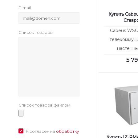
E-mail
Купить Cabe
Ставр
Cabeus WSC
Список товаров
телекоммун
настенны
315x325x405
5 7
дверь стек
Список товаров файлом
Я согласен на
обработку
Купить IZ-RMA