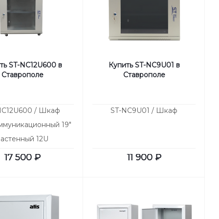
ть ST-NC12U600 в
Купить ST-NC9U01 в
Ставрополе
Ставрополе
NC12U600 / Шкаф
ST-NC9U01 / Шкаф
ммуникационный 19"
настенный 12U
17 500
₽
11 900
₽