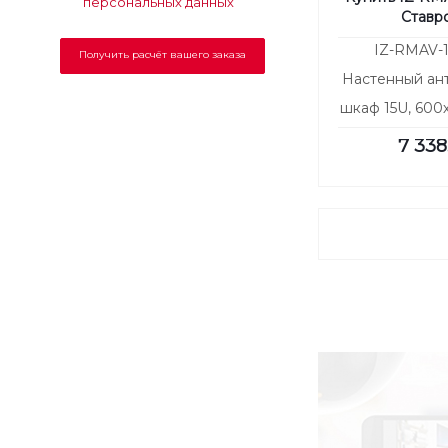
персональных данных
Ставр
IZ-RMAV-15
Настенный ан
шкаф 15U, 600х
дверь на
7 338