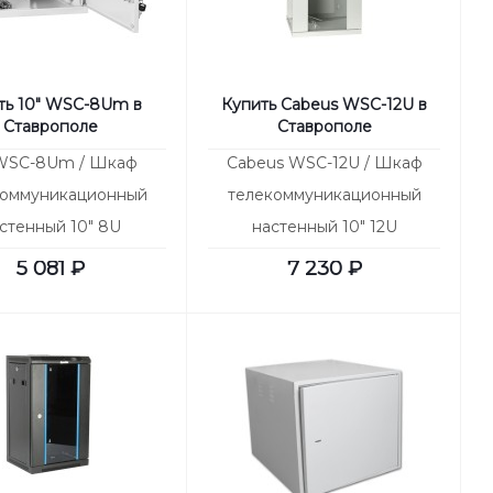
ть 10" WSC-8Um в
Купить Cabeus WSC-12U в
Ставрополе
Ставрополе
 WSC-8Um / Шкаф
Cabeus WSC-12U / Шкаф
коммуникационный
телекоммуникационный
стенный 10" 8U
настенный 10" 12U
25x500mm (ШхГхВ)
315x325x580mm (ШхГхВ)
5 081
₽
7 230
₽
дверь металл
дверь стекло (НОВ