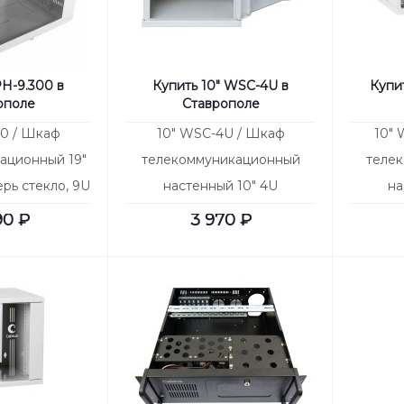
Н-9.300 в
Купить 10" WSC-4U в
Купи
ополе
Ставрополе
0 / Шкаф
10" WSC-4U / Шкаф
10"
ационный 19"
телекоммуникационный
теле
рь стекло, 9U
настенный 10" 4U
на
315x325x225mm (ШхГхВ)
315x3
90
₽
3 970
₽
дверь стекло (НОВАЯ МО