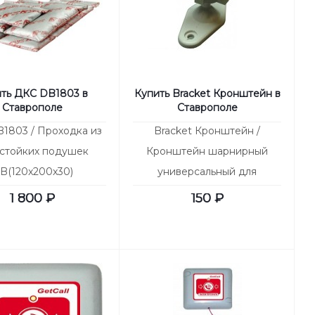
ть ДКС DB1803 в
Купить Bracket Кронштейн в
Ставрополе
Ставрополе
1803 / Проходка из
Bracket Кронштейн /
стойких подушек
Кронштейн шарнирный
B(120x200x30)
универсальный для
извещателей
1 800
₽
150
₽