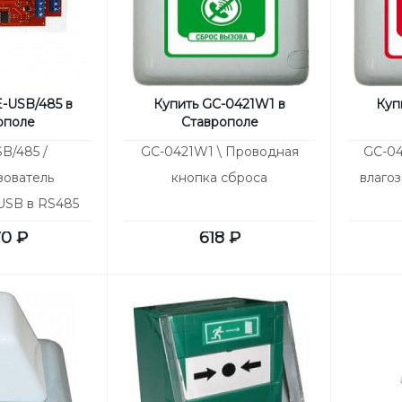
-USB/485 в
Купить GC-0421W1 в
Куп
ополе
Ставрополе
B/485 /
GC-0421W1 \ Проводная
GC-04
ователь
кнопка сброса
влаго
USB в RS485
.4
70
₽
618
₽