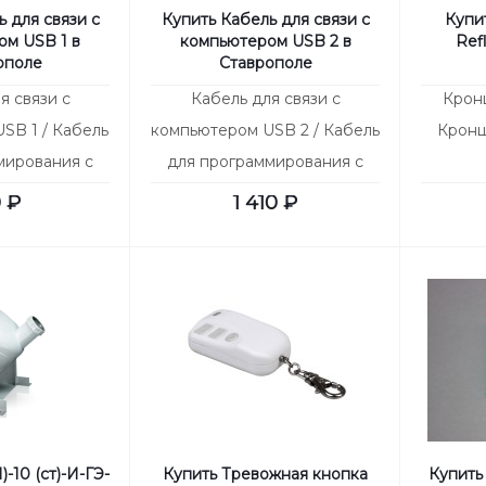
 для связи с
Купить Кабель для связи с
Купи
м USB 1 в
компьютером USB 2 в
Ref
ополе
Ставрополе
я связи с
Кабель для связи с
Кронш
SB 1 / Кабель
компьютером USB 2 / Кабель
Кронш
мирования с
для программирования с
рез USB порт
компьютера через USB порт
0
₽
1 410
₽
х объект
для любых объект
-10 (ст)-И-ГЭ-
Купить Тревожная кнопка
Купить