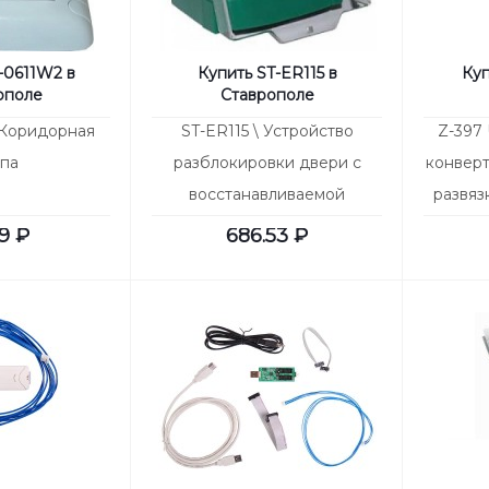
-0611W2 в
Купить ST-ER115 в
Куп
ополе
Ставрополе
 Коридорная
ST-ER115 \ Устройство
Z-397
па
разблокировки двери с
конверт
восстанавливаемой
развяз
вставкой
9
₽
686.53
₽