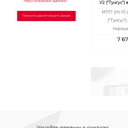
персональных данных
У2 ("Тунгус")
МПП (Н)-10 (
("Тунгус")
порошк
пожаро
7 6
Узнайте первым о скидках,