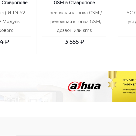
 в Ставрополе
GSM в Ставрополе
ст)-И-ГЭ-У2
Тревожная кнопка GSM /
УС-
 / Модуль
Тревожная кнопка GSM,
уст
ового
дозвон или sms
тушения
74
₽
3 555
₽