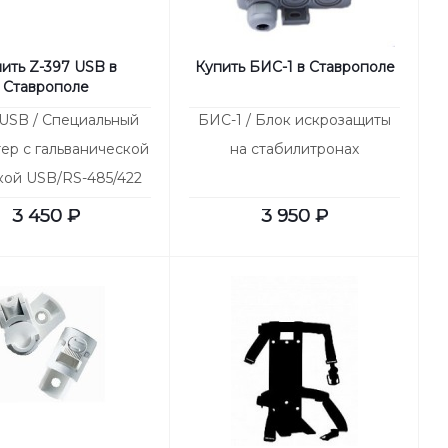
ить Z-397 USB в
Купить БИС-1 в Ставрополе
Ставрополе
 USB / Специальный
БИС-1 / Блок искрозащиты
ер с гальванической
на стабилитронах
кой USB/RS-485/422
3 450
₽
3 950
₽