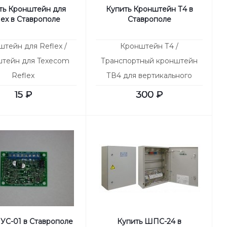
ть Кронштейн для
Купить Кронштейн Т4 в
lex в Ставрополе
Ставрополе
тейн для Reflex /
Кронштейн Т4 /
тейн для Texecom
Транспортный кронштейн
Reflex
ТВ4 для вертикального
крепления огнетушителей
15
₽
300
₽
ОП-4 различного
 УС-01 в Ставрополе
Купить ШПС-24 в