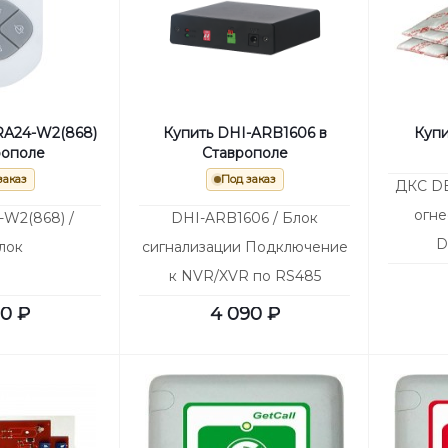
RA24-W2(868)
Купить DHI-ARB1606 в
Купи
рополе
Ставрополе
заказ
Под заказ
ДКС DB
огне
W2(868) /
DHI-ARB1606 / Блок
D
лок
сигнализации Подключение
к NVR/XVR по RS485
Тревожные вх/вых 16/6
90
₽
4 090
₽