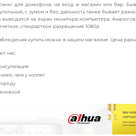
ожно для домофона, на вход в магазин или бар. Бы
упольные, с зумом и без, дальность также бывает раз
и выводится на экран монитора компьютера. Аналогов
четкое, стандартное разрешение 1080p.
блюдения купить можно в нашем магазине. Цена разна
т нас:
онсультация
ниже, чем у коллег
городу
тановкой