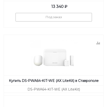
13 340
₽
Под заказ
Купить DS-PWA64-KIT-WE (AX LiteKit) в Ставрополе
DS-PWA64-KIT-WE (AX LiteKit)