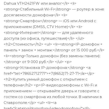
Dahua VTH2421FW или аналог</li> <li>
<strong>Стабильный Wi-Fi</strong> — роутер в зоне
досягаемости домофона</li> <li>
<strong>Смартфон</strong> — iOS или Android с
приложением (DMSS, CTV Home)</li> <li>
<strong>Интернет</strong> — для удалённого
доступа (из офиса, путешествия)</li> </ul>
<h2>Стоимость</h2> <ul> <li><strong>IP-домофон +
панель + замок + монтаж:</strong> от 15 000 руб.</li>
<li><strong>Только домофон (без замены панели):
</strong> от 9 000 руб.</li> </ul> <p>
<strong>Установка IP-домофона:</strong> <a
href="tel:+78652712771">+7(8652)71-27-71</a></p>
<h2>Купить умный домофон с открытием с
телефона</h2> <p>IP-видеодомофоны с Wi-Fi и
приложением — открывайте дверь и говорите с
гостем со смартфона из любой точки. В наличии в
Ставрополе.</p> <ul> <li><a
href="/catalog/domofony/videodomofony/">IP-