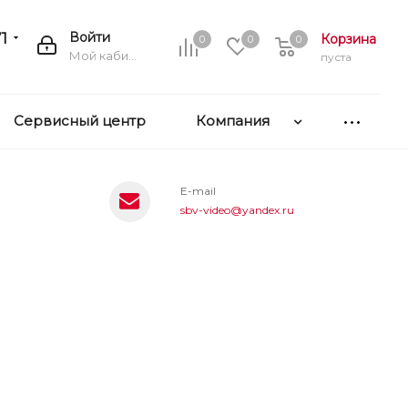
1
Войти
Корзина
0
0
0
Мой кабинет
пуста
Сервисный центр
Компания
E-mail
sbv-video@yandex.ru