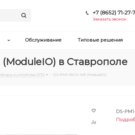
+7 (8652) 71-27-7
Заказать звонок
Обслуживание
Типовые решения
 (ModuleIO) в Ставрополе
иборы и устойства ОПС
-
DS-PM1-I16O2-WE (ModuleIO)
DS-PM1-
Подро