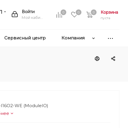
1
Войти
Корзина
0
0
0
Мой кабинет
пуста
Сервисный центр
Компания
I16O2-WE (ModuleIO)
бнее