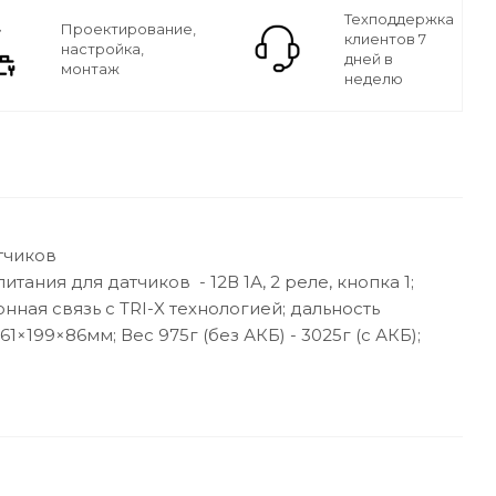
Техподдержка
Проектирование,
клиентов 7
настройка,
дней в
монтаж
неделю
тчиков
ния для датчиков - 12В 1А, 2 реле, кнопка 1;
нная связь с TRI-X технологией; дальность
1×199×86мм; Вес 975г (без АКБ) - 3025г (с АКБ);