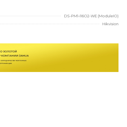
DS-PM1-I16O2-WE (ModuleIO)
Hikvision