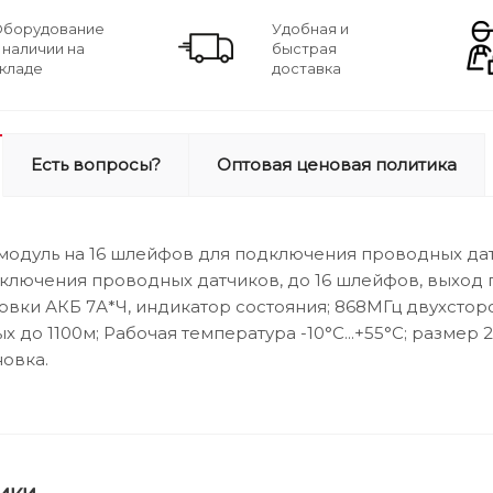
борудование
Удобная и
 наличии на
быстрая
кладе
доставка
Есть вопросы?
Оптовая ценовая политика
одуль на 16 шлейфов для подключения проводных да
лючения проводных датчиков, до 16 шлейфов, выход пита
овки АКБ 7А*Ч, индикатор состояния; 868МГц двухсторо
 до 1100м; Рабочая температура -10°C...+55°C; размер 26
новка.