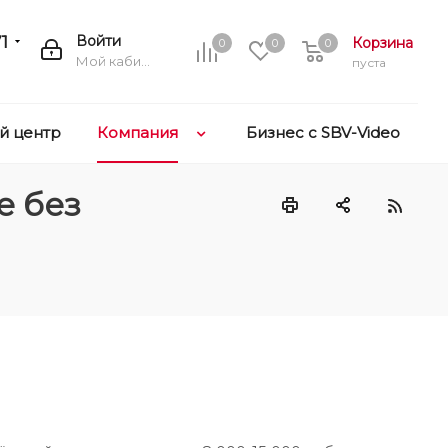
1
Войти
Корзина
0
0
0
Мой кабинет
пуста
й центр
Компания
Бизнес с SBV-Video
е без