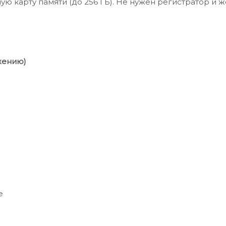
ю карту памяти (до 256 ГБ). Не нужен регистратор и ж
жению)
е