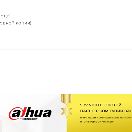
года)
рвной копии)