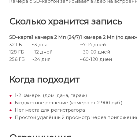
Камера с SD-картой записывает видео на встроенну
Сколько хранится запись
SD-карта
1 камера 2 Мп (24/7)
1 камера 2 Мп (по дви
32 ГБ
~3 дня
~7-14 дней
128 ГБ
~12 дней
~30-60 дней
256 ГБ
~24 дня
~60-120 дней
Когда подходит
1-2 камеры (дом, дача, гараж)
Бюджетное решение (камера от 2 900 руб.)
Нет места для регистратора
Простой удалённый просмотр через приложени