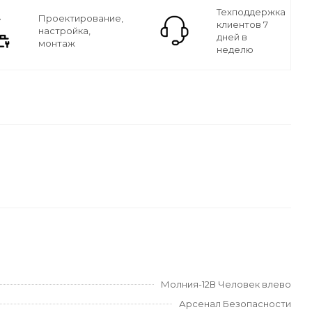
Техподдержка
Проектирование,
клиентов 7
настройка,
дней в
монтаж
неделю
Молния-12В Человек влево
Арсенал Безопасности