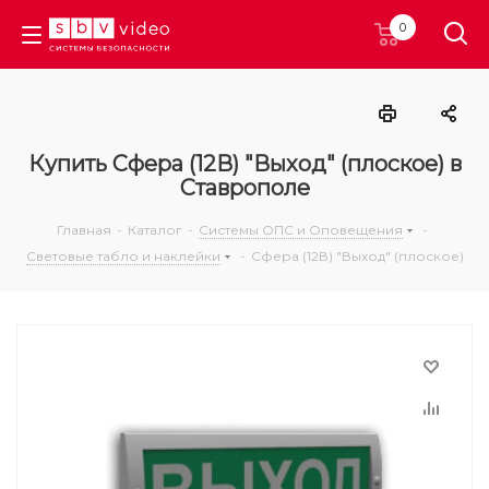
0
Купить Сфера (12В) "Выход" (плоское) в
Ставрополе
Главная
-
Каталог
-
Системы ОПС и Оповещения
-
Световые табло и наклейки
-
Сфера (12В) "Выход" (плоское)