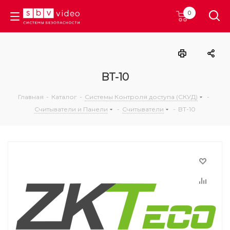
0
BT-10
Главная
-
Каталог
-
Системы Контроля доступа (СКУД)
-
Считыватели и Панели
-
Считыватели
-
BT-10