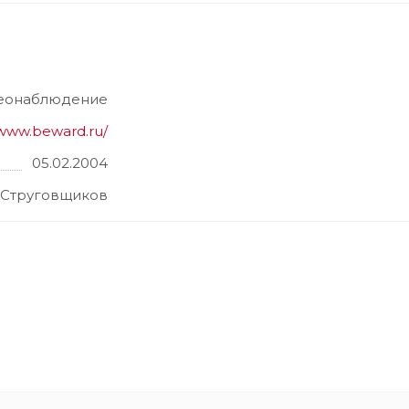
деонаблюдение
/www.beward.ru/
05.02.2004
 Струговщиков