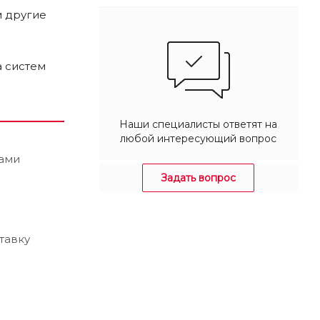
м другие
а систем
Наши специалисты ответят на
любой интересующий вопрос
рами
Задать вопрос
тавку