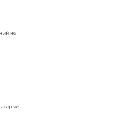
ный на
 которые