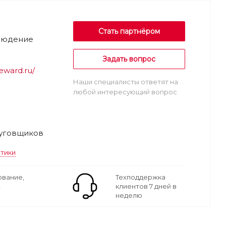
Стать партнёром
людение
Задать вопрос
eward.ru/
Наши специалисты ответят на
любой интересующий вопрос
уговщиков
стики
вание,
Техподдержка
,
клиентов 7 дней в
неделю