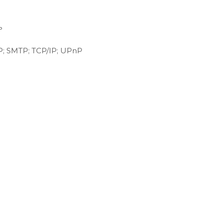
ь
; SMTP; TCP/IP; UPnP