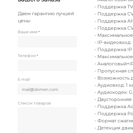
- Поддержка TV
Даем гарантию лучшей
- Поддержка CV
цены
- Поддержка AH
- Поддержка C
Ваше имя
*
- Максимальное
- IP-видеовход:
- Поддержка IP
Телефон
*
- Максимальное
- Аналоговый+IP
- Пропускная с
- Возможность 
E-mail
- Аудиовход: 1 
- Аудиокодек: G.
- Двусторонняя 
Список товаров
- Поддержка AoC
- Поддержка Po
- Формат сжатия 
- Детекция дви