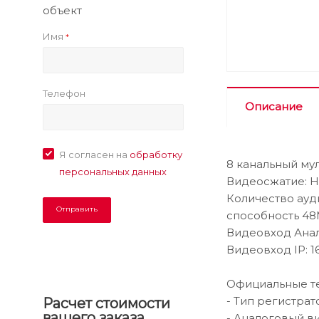
объект
Имя
*
Телефон
Описание
Я согласен на
обработку
8 канальный му
персональных данных
Видеосжатие: H.
Количество ауди
способность 48
Видеовход Анало
Видеовход IP: 
Официальные те
- Тип регистрат
Расчет стоимости
вашего заказа
- Аналоговый в