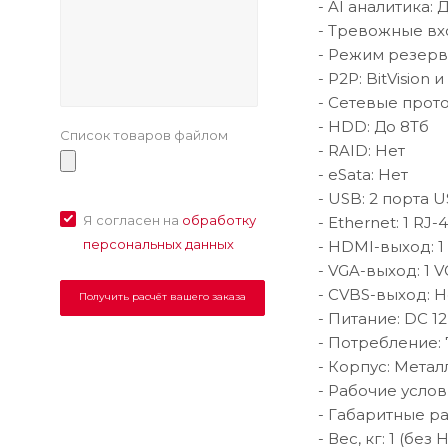
- AI аналитика:
- Тревожные вх
- Режим резерв
- P2P: BitVision 
- Сетевые прото
- HDD: До 8Тб
Список товаров файлом
- RAID: Нет
- eSata: Нет
- USB: 2 порта 
Я согласен на
обработку
- Ethernet: 1 RJ-
персональных данных
- HDMI-выход: 1
- VGA-выход: 1 V
- CVBS-выход: Н
- Питание: DC 12
- Потребление: 
- Корпус: Метал
- Рабочие услов
- Габаритные ра
- Вес, кг: 1 (без