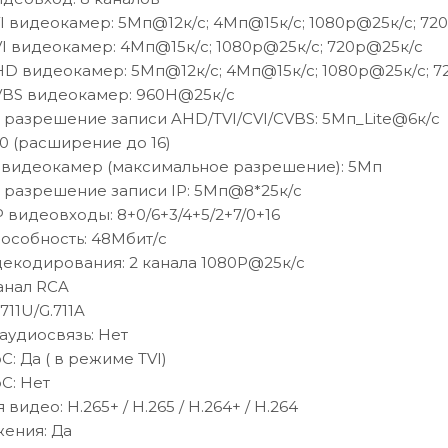
I видеокамер: 5Мп@12к/с; 4Мп@15к/с; 1080p@25к/с; 72
I видеокамер: 4Мп@15к/с; 1080p@25к/с; 720p@25к/с
D видеокамер: 5Мп@12к/с; 4Мп@15к/с; 1080p@25к/с; 7
VBS видеокамер: 960H@25к/с
 разрешение записи AHD/TVI/CVI/CVBS: 5Мп_Lite@6к/с
 0 (расширение до 16)
 видеокамер (максимальное разрешение): 5Мп
 разрешение записи IP: 5Мп@8*25к/с
 видеовходы: 8+0/6+3/4+5/2+7/0+16
пособность: 48Мбит/с
декодирования: 2 канала 1080P@25к/с
канал RCA
711U/G.711A
аудиосвязь: Нет
: Да ( в режиме TVI)
C: Нет
видео: H.265+ / H.265 / H.264+ / H.264
жения: Да