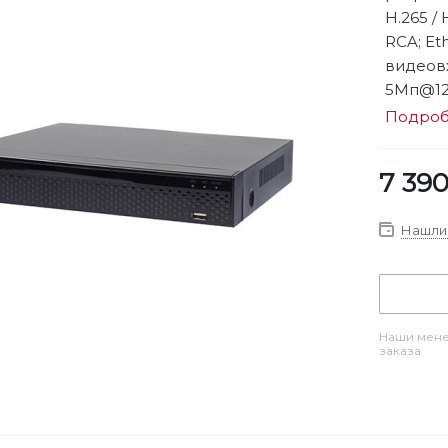
H.265 / 
RCA; Et
видеовх
5Мп@12к
Подро
7 39
Нашли 
Наши мене
заказа