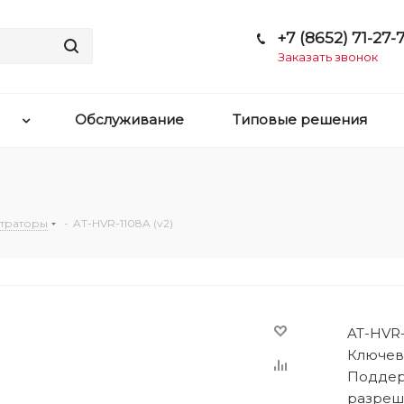
+7 (8652) 71-27-7
Заказать звонок
Обслуживание
Типовые решения
траторы
-
AT-HVR-1108A (v2)
AT-HVR-
Ключевы
Поддер
разреше