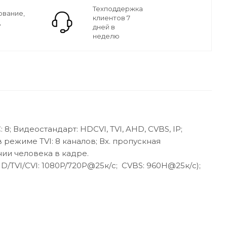
Техподдержка
ование,
клиентов 7
,
дней в
неделю
; Видеостандарт: HDCVI, TVI, AHD, CVBS, IP;
 режиме TVI: 8 каналов; Вх. пропускная
ии человека в кадре.
D/TVI/CVI: 1080P/720P@25к/с; CVBS: 960H@25к/с);