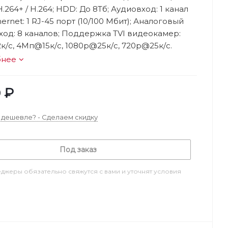
H.264+ / H.264; HDD: До 8Тб; Аудиовход: 1 канал
hernet: 1 RJ-45 порт (10/100 Мбит); Аналоговый
од: 8 каналов; Поддержка TVI видеокамер:
/с, 4Мп@15к/с, 1080p@25к/с, 720p@25к/с.
бнее
0
₽
дешевле? - Сделаем скидку
Под заказ
джеры обязательно свяжутся с вами и уточнят условия