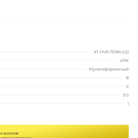
AT-HVR-1108A (v2)
ATIX
Мультиформатный
8
0
5.0
1