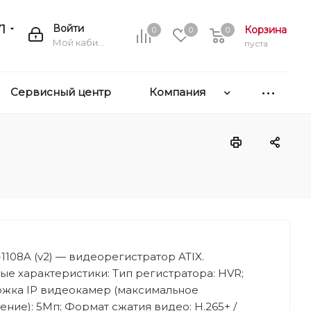
1
Войти
Корзина
0
0
0
Мой кабинет
пуста
Сервисный центр
Компания
1108A (v2) — видеорегистратор ATIX.
е характеристики: Тип регистратора: HVR;
жка IP видеокамер (максимальное
ние): 5Мп; Формат сжатия видео: H.265+ /