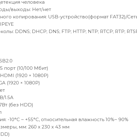
 Детекция человека
оды/выходы: Нет/нет
ного копирования: USB-устройство(формат FAT32)/Сет
и IPEYE
колы: DDNS; DHCP; DNS; FTP; HTTP; NTP; RTCP; RTP; RTSP
USB2.0
45 порт (10/100 Мбит)
 HDMI (1920 × 1080P)
GA (1920 × 1080P)
ет
В/1.5A
7Вт (без HDD)
л
ия: -10°C ~ +55°C, относительная влажность 10%~ 90%
змеры, мм: 260 x 230 x 43 мм
 HDD)