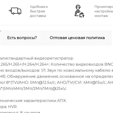
Удобная и
Проектир
быстрая
настройка
доставка
монтаж
Есть вопросы?
Оптовая ценовая политика
льтистандартный видеорегистратор.
265/H.265+/H.264/H.264+; Количество видеовходов BNC: 8
о входов/выходов: 1/1; Звук по коаксиальному кабелю в
Мб; Обнаружение движения, основанное на определен
г:8*(TVI/AHD: 5Mп@12.5к/с; AHD/TVI/CVI: 4Mп@15к/с; AH
16*(5Мп/4Мп/3Мп/2Мп/1Мп)@25к\с
хнические характеристики ATIX:
ора: HVR
идеовход: 8 каналов