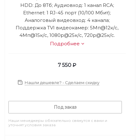
HDD: До 8Тб; Аудиовход: 1 канал RCA;
Ethernet: 1 RJ-45 порт (10/100 Мбит);
Аналоговый видеовход: 4 канала;
Поддержка TVI видеокамер: 5Мп@12к/с,
4Мп@15к/с, 1080p@25к/с, 720p@25к/с.
Подробнее
7 550
₽
Нашли дешевле? - Сделаем скидку
Под заказ
Наши менеджеры обязательно свяжутся с вами и
уточнят условия заказа