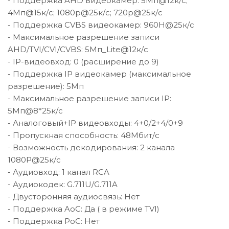
- Поддержка AHD видеокамер: 5Мп@12к/с;
4Мп@15к/с; 1080p@25к/с; 720p@25к/с
- Поддержка CVBS видеокамер: 960H@25к/с
- Максимальное разрешение записи
AHD/TVI/CVI/CVBS: 5Мп_Lite@12к/с
- IP-видеовход: 0 (расширение до 9)
- Поддержка IP видеокамер (максимальное
разрешение): 5Мп
- Максимальное разрешение записи IP:
5Мп@8*25к/с
- Аналоговый+IP видеовходы: 4+0/2+4/0+9
- Пропускная способность: 48Мбит/с
- Возможность декодирования: 2 канала
1080P@25к/с
- Аудиовход: 1 канал RCA
- Аудиокодек: G.711U/G.711A
- Двусторонняя аудиосвязь: Нет
- Поддержка AoC: Да ( в режиме TVI)
- Поддержка PoC: Нет