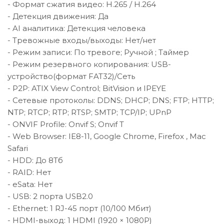
- Формат сжатия видео: H.265 / H.264
- Детекция движения: Да
- AI аналитика: Детекция человека
- Тревожные входы/выходы: Нет/нет
- Режим записи: По тревоге; Ручной ; Таймер
- Режим резервного копирования: USB-
устройство(формат FAT32)/Сеть
- P2P: ATIX View Control; BitVision и IPEYE
- Сетевые протоколы: DDNS; DHCP; DNS; FTP; HTTP;
NTP; RTCP; RTP; RTSP; SMTP; TCP/IP; UPnP
- ONVIF Profile: Onvif S; Onvif T
- Web Browser: IE8-11, Google Chrome, Firefox , Mac
Safari
- HDD: До 8Тб
- RAID: Нет
- eSata: Нет
- USB: 2 порта USB2.0
- Ethernet: 1 RJ-45 порт (10/100 Мбит)
- HDMI-выход: 1 HDMI (1920 × 1080P)