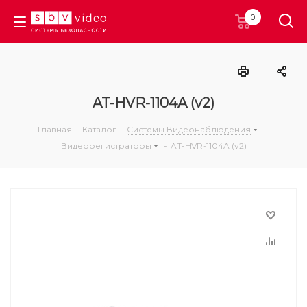
0
AT-HVR-1104A (v2)
Главная
-
Каталог
-
Системы Видеонаблюдения
-
Видеорегистраторы
-
AT-HVR-1104A (v2)