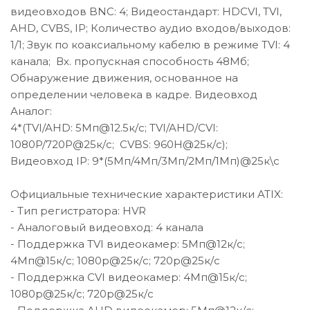
видеовходов BNC: 4; Видеостандарт: HDCVI, TVI,
AHD, CVBS, IP; Количество аудио входов/выходов:
1/1; Звук по коаксиальному кабелю в режиме TVI: 4
канала; Вх. пропускная способность 48Мб;
Обнаружение движения, основанное на
определении человека в кадре. Видеовход
Аналог:
4*(TVI/AHD: 5Мп@12.5к/с; TVI/AHD/CVI:
1080P/720P@25к/с; CVBS: 960H@25к/с);
Видеовход IP: 9*(5Мп/4Мп/3Мп/2Мп/1Мп)@25к\с
Официальные технические характеристики ATIX:
- Тип регистратора: HVR
- Аналоговый видеовход: 4 канала
- Поддержка TVI видеокамер: 5Мп@12к/с;
4Мп@15к/с; 1080p@25к/с; 720p@25к/с
- Поддержка CVI видеокамер: 4Мп@15к/с;
1080p@25к/с; 720p@25к/с