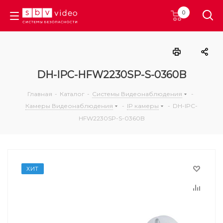
0
DH-IPC-HFW2230SP-S-0360B
Главная
-
Каталог
-
Системы Видеонаблюдения
-
Камеры Видеонаблюдения
-
IP камеры
-
DH-IPC-
HFW2230SP-S-0360B
ХИТ