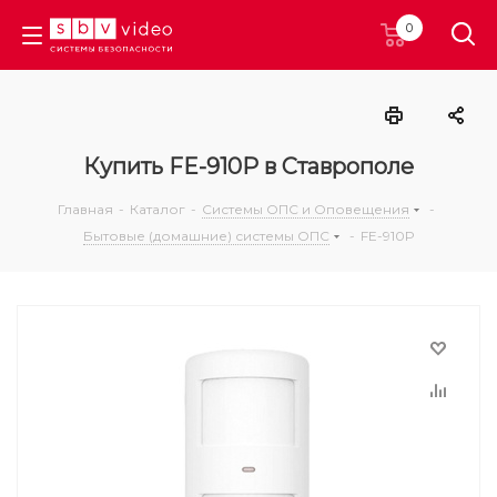
0
Купить FE-910P в Ставрополе
Главная
-
Каталог
-
Системы ОПС и Оповещения
-
Бытовые (домашние) системы ОПС
-
FE-910P