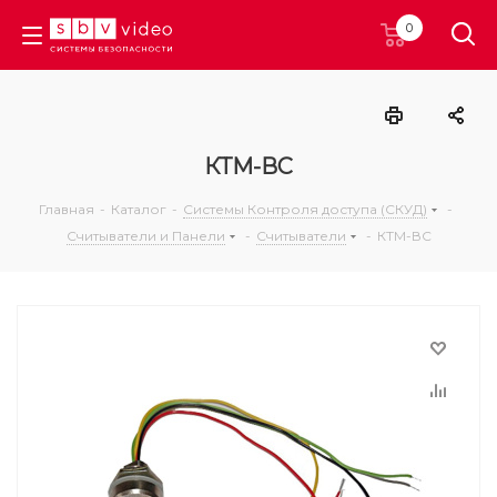
0
КТМ-ВС
Главная
-
Каталог
-
Системы Контроля доступа (СКУД)
-
Считыватели и Панели
-
Считыватели
-
КТМ-ВС