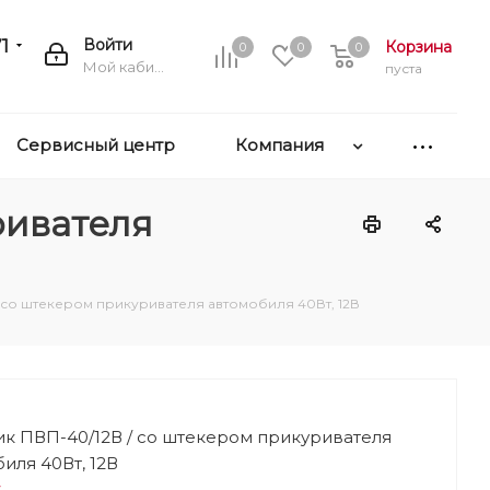
1
Войти
Корзина
0
0
0
Мой кабинет
пуста
Сервисный центр
Компания
ривателя
 со штекером прикуривателя автомобиля 40Вт, 12В
к ПВП-40/12В / со штекером прикуривателя
иля 40Вт, 12В