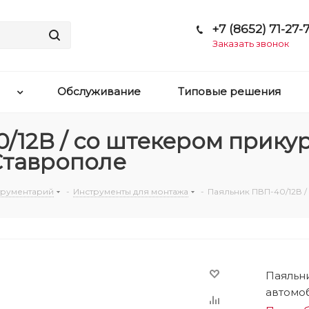
+7 (8652) 71-27-7
Заказать звонок
Обслуживание
Типовые решения
/12В / со штекером прику
 Ставрополе
струментарий
-
Инструменты для монтажа
-
Паяльник ПВП-40/12В /
Паяльни
автомоб