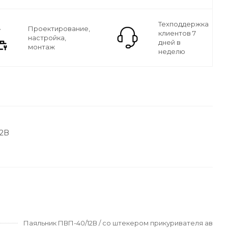
Техподдержка
Проектирование,
клиентов 7
настройка,
дней в
монтаж
неделю
12В
Паяльник ПВП-40/12В / со штекером прикуривателя ав