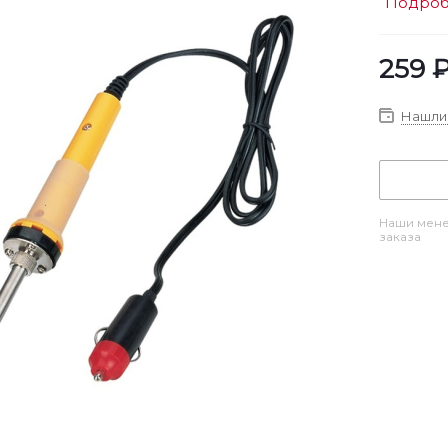
Подро
259
Нашли 
Наши мене
заказа