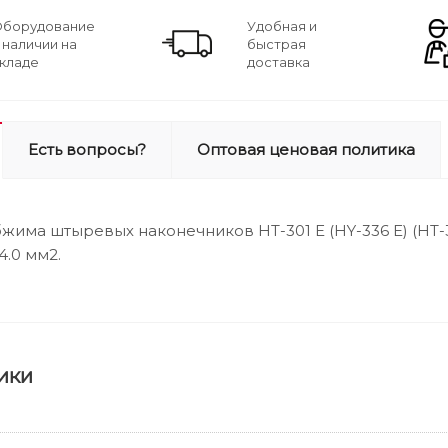
борудование
Удобная и
 наличии на
быстрая
кладе
доставка
Есть вопросы?
Оптовая ценовая политика
жима штыревых наконечников HT-301 E (HY-336 Е) (HT
4.0 мм2.
ики