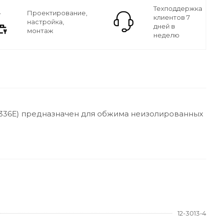
Техподдержка
Проектирование,
клиентов 7
настройка,
дней в
монтаж
неделю
-336E) предназначен для обжима неизолированных
12-3013-4