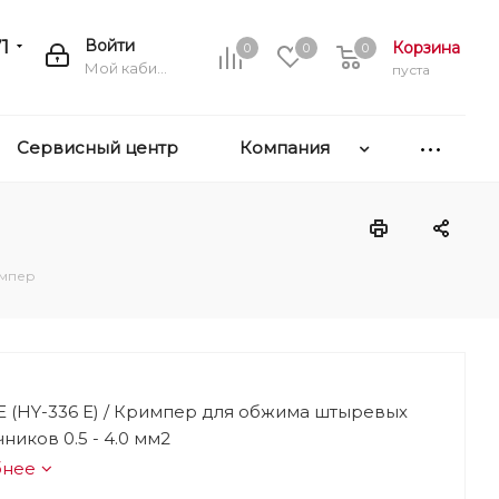
1
Войти
Корзина
0
0
0
Мой кабинет
пуста
Сервисный центр
Компания
импер
E (HY-336 E) / Кримпер для обжима штыревых
ников 0.5 - 4.0 мм2
бнее