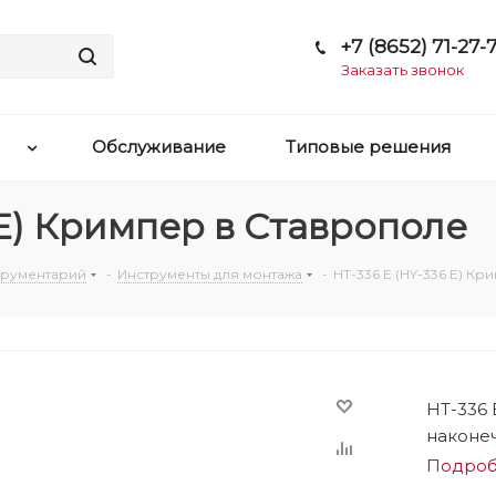
+7 (8652) 71-27-7
Заказать звонок
Обслуживание
Типовые решения
 E) Кримпер в Ставрополе
струментарий
-
Инструменты для монтажа
-
HT-336 E (HY-336 E) Кр
HT-336 
наконеч
Подро