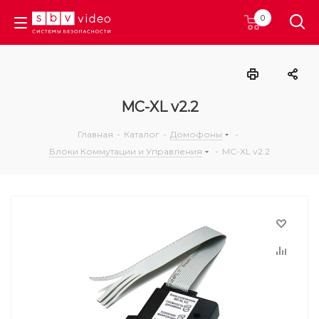
0
MC-XL v2.2
Главная
-
Каталог
-
Домофоны
-
Блоки Коммутации и Управления
-
MC-XL v2.2