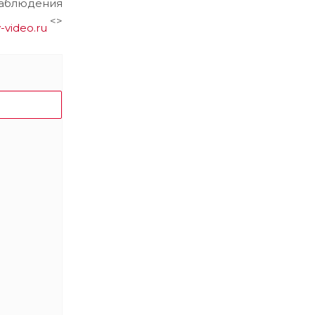
аблюдения
<>
v-video.ru
артнёром