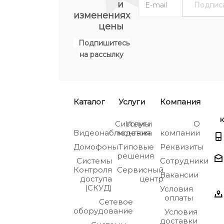
и
изменениях
цены
Подпишитесь
на рассылку
Каталог
Услуги
Компания
к
Системы
Услуги
О
Видеонаблюдения
монтажа
компании
Домофоны
Типовые
Реквизиты
решения
Системы
Сотрудники
Контроля
Сервисный
Вакансии
доступа
центр
(СКУД)
Условия
оплаты
Сетевое
оборудование
Условия
доставки