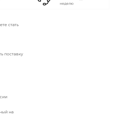
неделю
те стать
ь поставку
ссии
ный на