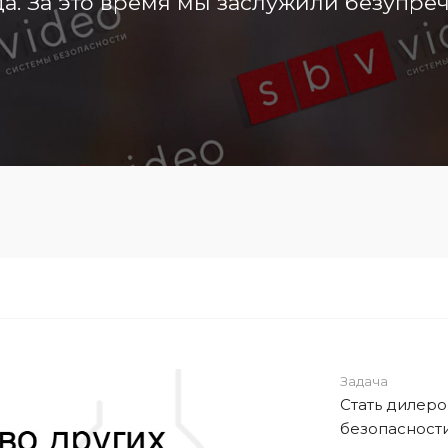
да. За это время мы заслужили безупре
Задача
Стать дилеро
безопасност