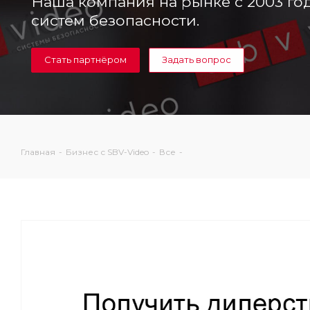
Наша компания на рынке с 2003 го
систем безопасности.
Стать партнёром
Задать вопрос
Главная
-
Бизнес с SBV-Video
-
Все
-