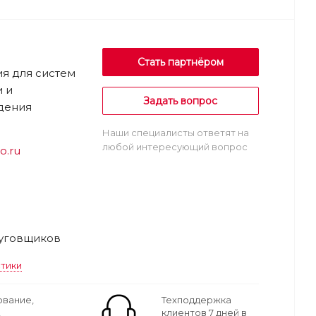
Стать партнёром
я для систем
 и
Задать вопрос
дения
Наши специалисты ответят на
любой интересующий вопрос
eo.ru
уговщиков
стики
вание,
Техподдержка
,
клиентов 7 дней в