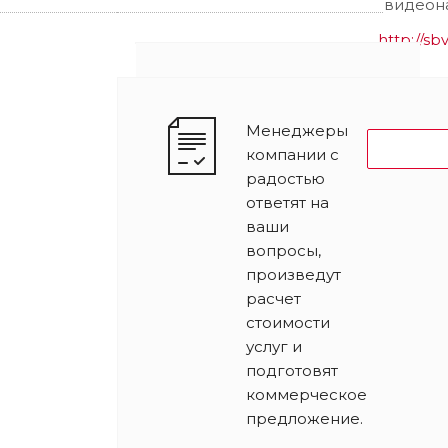
видеон
http://sb
Менеджеры
компании с
Стать п
радостью
ответят на
Наши специалисты ответят на
ваши
любой интересующий вопрос
вопросы,
произведут
расчет
Задать вопрос
стоимости
услуг и
подготовят
коммерческое
предложение.