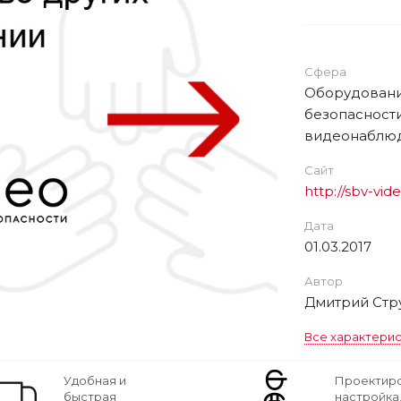
Сфера
Оборудовани
безопасности
видеонаблю
Сайт
http://sbv-vid
Дата
01.03.2017
Автор
Дмитрий Стр
Все характери
Удобная и
Проектиро
быстрая
настройка