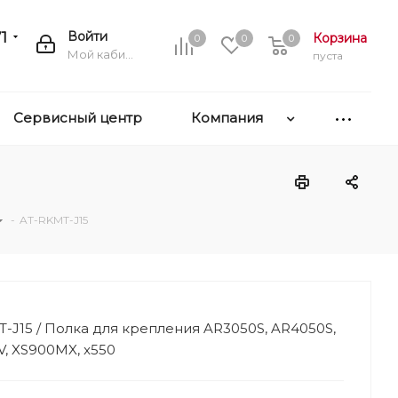
1
Войти
Корзина
0
0
0
Мой кабинет
пуста
Сервисный центр
Компания
-
AT-RKMT-J15
-J15 / Полка для крепления AR3050S, AR4050S,
, XS900MX, x550