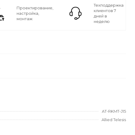
Техподдержка
Проектирование,
клиентов 7
настройка,
дней в
монтаж
неделю
AT-RKMT-J15
Allied Telesis