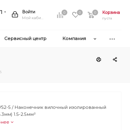
1
Войти
Корзина
0
0
0
Мой кабинет
пуста
Сервисный центр
Компания
5
VS2-5 / Наконечник вилочный изолированный
.3мм) 1.5-2.5мм²
бнее