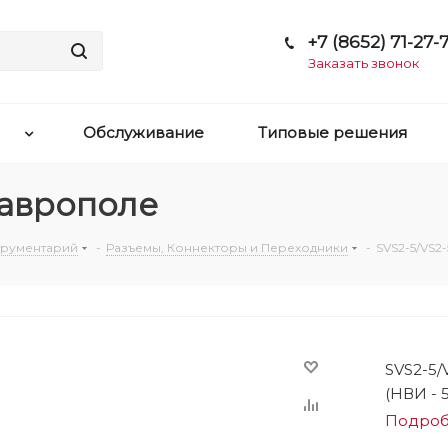
+7 (8652) 71-27-7
Заказать звонок
Обслуживание
Типовые решения
таврополе
струментарий
-
Разъемы, Коннекторы и Переходники
-
SVS2-5/VS2-
SVS2-5/
(НВИ - 5
Подро