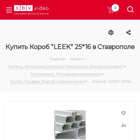
0
Купить Короб "LEEK" 25*16 в Ставрополе
Главная
-
Каталог
-
Кабель, Источники питания, Материалы, Инструментарий
-
Монтажные, Расходные материалы
-
Труба, Горфра, Короб, Кабель канал
-
Короб "LEEK" 25*16