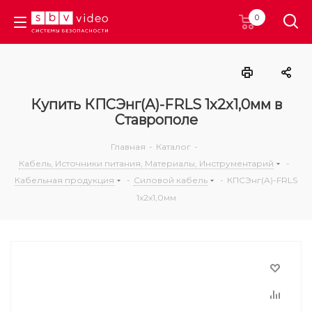
0
Купить КПСЭнг(А)-FRLS 1x2x1,0мм в
Ставрополе
Главная
-
Каталог
-
Кабель, Источники питания, Материалы, Инструментарий
-
Кабельная продукция
-
Силовой кабель
-
КПСЭнг(А)-FRLS
1x2x1,0мм