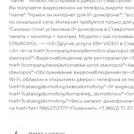
"name": "Можно ли открывать дверь со смартфона?",
Вы получаете видеозвонок на телефон, видите посет
"name": "Нужен ли интернет для IP-домофона?", "acc
по локальной сети. Интернет требуется только для уд
"Сколько стоит установка IP-домофона в Ставрополе?"
панель + монитор + монтаж). Модели с распознаванием 
STAVROPOL --> <h3>Другие услуги SBV-VIDEO в Ставр
</li> <li><a href="/company/news/domofon-stavropol-d
stavropol/">Видеонаблюдение для ресторана</a></li>
href="/company/news/avtomatika-vorot-stavropol/">Ав
stavropol/">Обслуживание видеонаблюдения</a></li
Wi-Fi, облаком и открытием двери с телефона из лю
href="/catalog/domofony/videodomofony/">IP-видеод
href="/catalog/domofony/komplekty_domofonov/">Гот
href="/catalog/domofony/">Весь каталог домофонов</
<a href="tel:+78652712771">Позвонить: +7 (8652) 71-27
Назад к списку