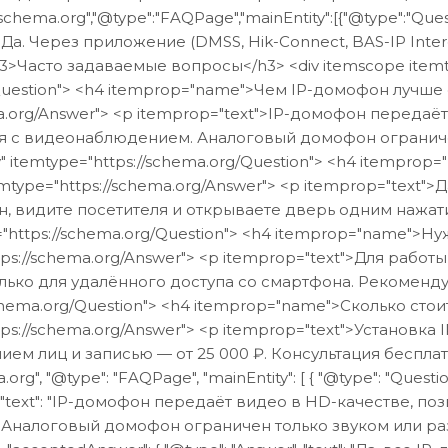
s://schema.org","@type":"FAQPage","mainEntity":[{"@type":"
t":"Да. Через приложение (DMSS, Hik-Connect, BAS-IP In
> <h3>Часто задаваемые вопросы</h3> <div itemscope item
g/Question"> <h4 itemprop="name">Чем IP-домофон лучше
ma.org/Answer"> <p itemprop="text">IP-домофон передаё
ся с видеонаблюдением. Аналоговый домофон огранич
tity" itemtype="https://schema.org/Question"> <h4 item
temtype="https://schema.org/Answer"> <p itemprop="tex
, видите посетителя и открываете дверь одним нажати
pe="https://schema.org/Question"> <h4 itemprop="name">
tps://schema.org/Answer"> <p itemprop="text">Для раб
ько для удалённого доступа со смартфона. Рекомендуема
/schema.org/Question"> <h4 itemprop="name">Сколько сто
ps://schema.org/Answer"> <p itemprop="text">Установка
лиц и записью — от 25 000 ₽. Консультация бесплатно: +7 
ma.org", "@type": "FAQPage", "mainEntity": [ { "@type": "Q
r", "text": "IP-домофон передаёт видео в HD-качестве, 
налоговый домофон ограничен только звуком или размыты