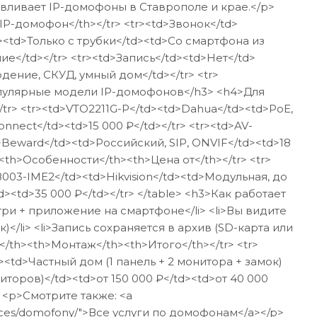
вливает IP-домофоны в Ставрополе и крае.</p>
P-домофон</th></tr> <tr><td>Звонок</td>
><td>Только с трубки</td><td>Со смартфона из
е</td></tr> <tr><td>Запись</td><td>Нет</td>
дение, СКУД, умный дом</td></tr> <tr>
Популярные модели IP-домофонов</h3> <h4>Для
tr> <tr><td>VTO2211G-P</td><td>Dahua</td><td>PoE,
onnect</td><td>15 000 ₽</td></tr> <tr><td>AV-
d>Beward</td><td>Российский, SIP, ONVIF</td><td>18
<th>Особенности</th><th>Цена от</th></tr> <tr>
8003-IME2</td><td>Hikvision</td><td>Модульная, до
d><td>35 000 ₽</td></tr> </table> <h3>Как работает
утри + приложение на смартфоне</li> <li>Вы видите
</li> <li>Запись сохраняется в архив (SD-карта или
/th><th>Монтаж</th><th>Итого</th></tr> <tr>
tr><td>Частный дом (1 панель + 2 монитора + замок)
ниторов)</td><td>от 150 000 ₽</td><td>от 40 000
p> <p>Смотрите также: <a
vices/domofony/">Все услуги по домофонам</a></p>