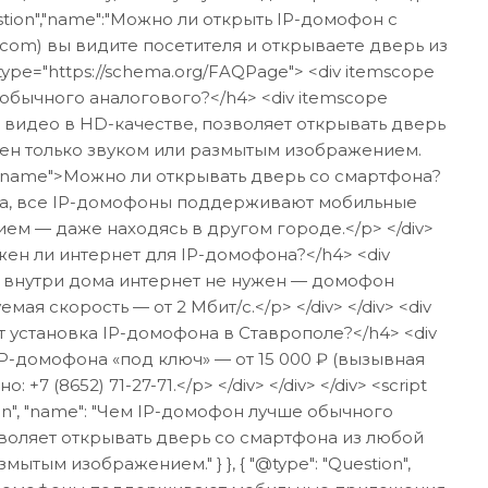
Question","name":"Можно ли открыть IP-домофон с
tercom) вы видите посетителя и открываете дверь из
type="https://schema.org/FAQPage"> <div itemscope
 обычного аналогового?</h4> <div itemscope
т видео в HD-качестве, позволяет открывать дверь
ен только звуком или размытым изображением.
prop="name">Можно ли открывать дверь со смартфона?
t">Да, все IP-домофоны поддерживают мобильные
ем — даже находясь в другом городе.</p> </div>
Нужен ли интернет для IP-домофона?</h4> <div
оты внутри дома интернет не нужен — домофон
я скорость — от 2 Мбит/с.</p> </div> </div> <div
ит установка IP-домофона в Ставрополе?</h4> <div
 IP-домофона «под ключ» — от 15 000 ₽ (вызывная
(8652) 71-27-71.</p> </div> </div> </div> <script
uestion", "name": "Чем IP-домофон лучше обычного
позволяет открывать дверь со смартфона из любой
м изображением." } }, { "@type": "Question",