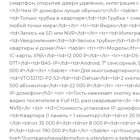
смартфон, открытие двери удалённо, интеграция 
<h3>Чем IP-домофон лучше обычного</h3> <table> 
<td>Только трубка в квартире</td><td>Трубка + см
любой точки мира</td></tr> <tr><td>Видео</td><td>
<td>Запись на SD или NVR</td></tr> <tr><td>Интег
<td>Уведомления</td><td>Звонок трубки</td><td>P
квартиры и дома</h4> <table> <tr><th>Модель</th>
IC-карты, IP65</td><td>12 000 ₽</td></tr> <tr><td>DS
07T</td><td>BAS-IP</td><td>Android, 7" сенсорный, 
000 ₽</td></tr> </table> <h4>Для многоквартирного
<td>VTO3211D-P2-S2</td><td>Dahua</td><td>2 кнопки
500 абонентов</td><td>22 000 ₽</td></tr> <tr><td>AA
IP-домофон</h3> <ol> <li>Гость нажимает кнопку вы
видео посетителя в Full HD, разговариваете</li> <
NVR)</li> </ol> <h3>Стоимость установки IP-домофо
<td>Квартира (1 панель + 1 монитор)</td><td>от 20 0
</td><td>от 35 000 ₽</td><td>от 8 000 ₽</td><td>от 
₽</td><td>от 190 000 ₽</td></tr> </table> <p>Консуль
href="/company/news/domofon-s-otkrytiem-s-telefon