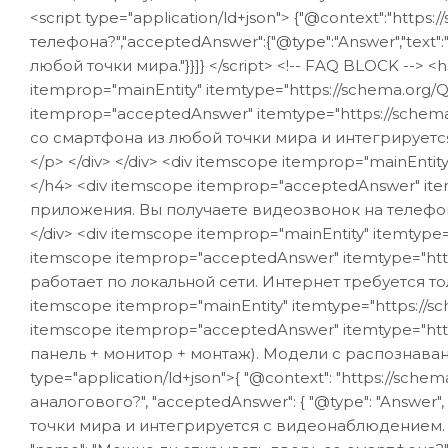
<script type="application/ld+json"> {"@context":"http
телефона?","acceptedAnswer":{"@type":"Answer","tex
любой точки мира."}}]} </script> <!-- FAQ BLOCK --
itemprop="mainEntity" itemtype="https://schema.or
itemprop="acceptedAnswer" itemtype="https://sche
со смартфона из любой точки мира и интегрирует
</p> </div> </div> <div itemscope itemprop="mainEn
</h4> <div itemscope itemprop="acceptedAnswer" i
приложения. Вы получаете видеозвонок на телефон
</div> <div itemscope itemprop="mainEntity" itemty
itemscope itemprop="acceptedAnswer" itemtype="ht
работает по локальной сети. Интернет требуется тол
itemscope itemprop="mainEntity" itemtype="https:/
itemscope itemprop="acceptedAnswer" itemtype="htt
панель + монитор + монтаж). Модели с распознаванием 
type="application/ld+json">{ "@context": "https://sche
аналогового?", "acceptedAnswer": { "@type": "Answe
точки мира и интегрируется с видеонаблюдением. А