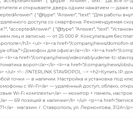
 "acceptedAnswer": { "@type": "Answer", "text": "Да, 
ителя и открываете дверь одним нажатием — даже находяс
eptedAnswer": { "@type": "Answer", "text": "Для работы
алённого доступа со смартфона. Рекомендуемая скорость —
, "acceptedAnswer": { "@type": "Answer", "text": "Устан
лиц и записью — от 25 000 ₽. Консультация бесплатно: +7 
ополе</h3> <ul> <li><a href="/company/news/domofon-st
lya-ofisa/">Домофон для офиса</a></li> <li><a href="/co
 <li><a href="/company/news/videonablyudenie-tc-stavro
томатика ворот</a></li> <li><a href="/company/news/obslu
> </ul> <!-- /INTERLINK STAVROPOL --> <h2>Купить IP
бой точки — в наличии. Настройка и установка под ключ
омофоны с Wi-Fi</a> — удалённый доступ, облако, открыт
овые Wi-Fi комплекты</a> — монитор + панель, настроен
a> — 69 позиций в наличии</li> </ul> <p><a href="/serv
-71</a> · магазин: г. Ставрополь, ул. Лермонтова, 312А</p>