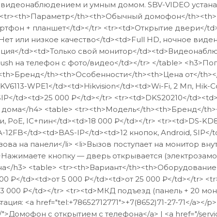
с видеонаблюдением и умным домом. SBV-VIDEO устана
<tr><th>Параметр</th><th>Обычный домофон</th><th>I
артфон + планшет</td></tr> <tr><td>Открытие двери</td
Нет или низкое качество</td><td>Full HD, ночное видени
рация</td><td>Только свой монитор</td><td>Видеонаблю
ush на телефон с фото/видео</td></tr> </table> <h3>
<th>Бренд</th><th>Особенности</th><th>Цена от</th></
-KV6113-WPE1</td><td>Hikvision</td><td>Wi-Fi, 2 Мп, Hik-C
SIP</td><td>25 000 ₽</td></tr> <tr><td>DKS20210</td><t
 дома</h4> <table> <tr><th>Модель</th><th>Бренд</th>
, PoE, IC+пин</td><td>18 000 ₽</td></tr> <tr><td>DS-KD
-12FB</td><td>BAS-IP</td><td>12 кнопок, Android, SIP</t
зова на панели</li> <li>Вызов поступает на монитор вн
li>Нажимаете кнопку — дверь открывается (электрозамок)
на</h3> <table> <tr><th>Вариант</th><th>Оборудование<
00 ₽</td><td>от 5 000 ₽</td><td>от 25 000 ₽</td></tr> <
43 000 ₽</td></tr> <tr><td>МКД подъезд (панель + 20 мо
тация: <a href="tel:+78652712771">+7(8652)71-27-71</a></
a/">Домофон с открытием с телефона</a> | <a href="/ser