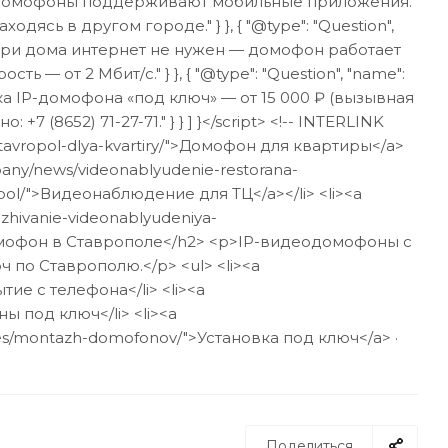
все IP-домофоны поддерживают мобильные приложения.
ь в другом городе." } }, { "@type": "Question",
 внутри дома интернет не нужен — домофон работает
 от 2 Мбит/с." } }, { "@type": "Question", "name":
овка IP-домофона «под ключ» — от 15 000 ₽ (вызывная
(8652) 71-27-71." } } ] }</script> <!-- INTERLINK
avropol-dlya-kvartiry/">Домофон для квартиры</a>
mpany/news/videonablyudenie-restorana-
pol/">Видеонаблюдение для ТЦ</a></li> <li><a
zhivanie-videonablyudeniya-
-домофон в Ставрополе</h2> <p>IP-видеодомофоны с
 по Ставрополю.</p> <ul> <li><a
ие с телефона</li> <li><a
ы под ключ</li> <li><a
ices/montazh-domofonov/">Установка под ключ</a> ·
Поделиться