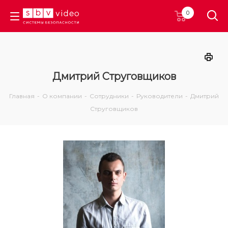
0
Дмитрий Струговщиков
Главная
-
О компании
-
Сотрудники
-
Руководители
-
Дмитрий
Струговщиков