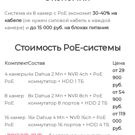
Система из 8 камер с PoE экономит
30-40% на
кабеле
(не нужен силовой кабель к каждой
камере) и
до 15 000 руб. на блоках питания
.
Стоимость PoE-системы
Комплект
Состав
Цена
от 29
4 камеры
4x Dahua 2 Мп + NVR 4ch + PoE
900
PoE
коммутатор + HDD 1 ТБ
руб.
от 54
8 камер
8x Dahua 2 Мп + NVR 8ch + PoE
900
PoE
коммутатор 8 портов + HDD 2 ТБ
руб.
от 119
16 камер
16x Dahua 4 Мп + NVR 16ch + PoE
000
PoE
коммутатор 16 портов + HDD 4 ТБ
руб.