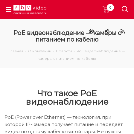
0
PoE видеонаблюдение — камеры с
питанием по кабелю
Главная
-
О компании
-
Новости
-
PoE видеонаблюдение —
камеры с питанием по кабелю
Что такое PoE
видеонаблюдение
PoE (Power over Ethernet) — технология, при
которой IP-камера получает питание и передаёт
видео по одному кабелю витой пары. Не нужны