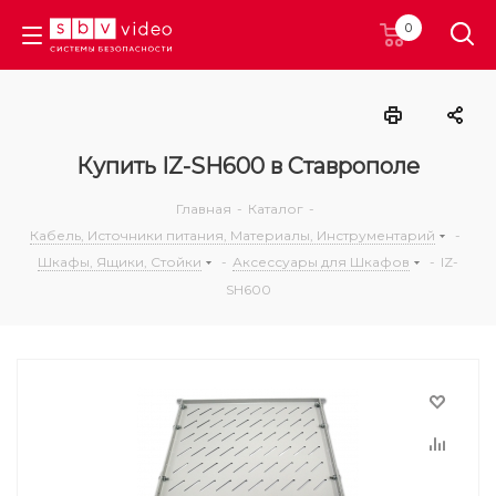
0
Купить IZ-SH600 в Ставрополе
Главная
-
Каталог
-
Кабель, Источники питания, Материалы, Инструментарий
-
Шкафы, Ящики, Стойки
-
Аксессуары для Шкафов
-
IZ-
SH600