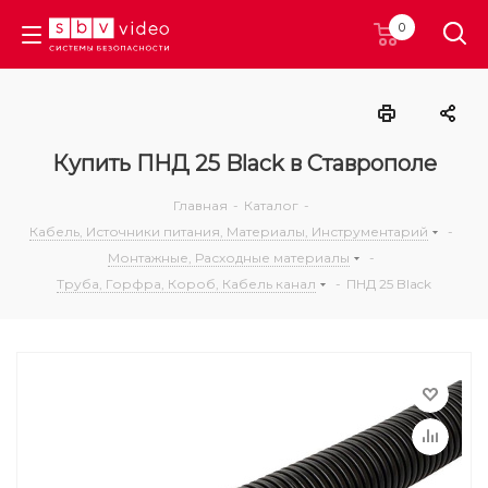
0
Купить ПНД 25 Black в Ставрополе
Главная
-
Каталог
-
Кабель, Источники питания, Материалы, Инструментарий
-
Монтажные, Расходные материалы
-
Труба, Горфра, Короб, Кабель канал
-
ПНД 25 Black