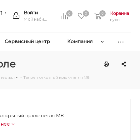
1
Войти
Корзина
0
0
0
Мой кабинет
пуста
Сервисный центр
Компания
оле
атериал
-
Талреп открытый крюк-петля М8
 открытый крюк-петля М8
бнее