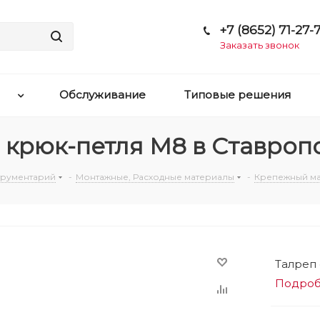
+7 (8652) 71-27-7
Заказать звонок
Обслуживание
Типовые решения
 крюк-петля М8 в Ставроп
струментарий
-
Монтажные, Расходные материалы
-
Крепежный м
Талреп
Подро