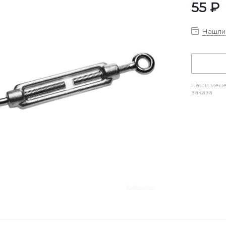
55
₽
Нашли 
Наши мене
заказа