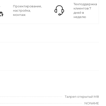
Техподдержка
Проектирование,
клиентов 7
настройка,
дней в
монтаж
неделю
Талреп открытый М8
NONAME